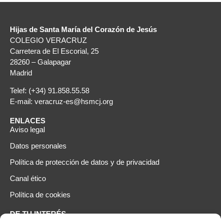
proyección y dicción).
Aprenden a escuchar al grupo y a empastar la
voz con los demás.
Hijas de Santa María del Corazón de Jesús
Fomentan la disciplina, la constancia y el trabajo
COLEGIO VERACRUZ
en equipo.
Carretera de El Escorial, 25
Ganan seguridad y confianza al actuar en
28260 – Galapagar
público.
Madrid
Participan en celebraciones y eventos.
Telef: (+34) 91.858.55.58
Desarrollan la sensibilidad musical y el gusto
E-mail: veracruz-es@hsmcj.org
por la música coral, y en suma, por la belleza.
ENLACES
Aviso legal
Datos personales
Política de protección de datos y de privacidad
Canal ético
Política de cookies
DE TU INTERÉS