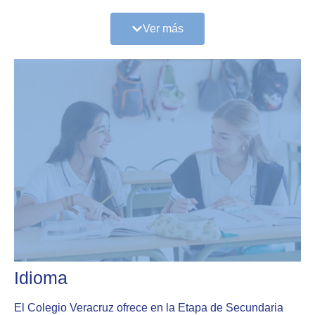
No se usan pantallas, sino soporte de papel.
Optamos por una enseñanza basada en la
Ver más
adquisición de conocimientos, para que los
alumnos desarrollen un verdadero pensamiento
crítico.
Realizamos evaluaciones mediante exámenes y
pruebas escritas.
Los alumnos disponen de media hora de lectura
cada día.
Hacemos dictados para seguir mejorando la
ortografía.
Implementamos el programa “Grandes libros”
en el aula.
No se usa calculadora en la asignatura de
Matemáticas.
En la asignatura de Plástica aprenden técnicas
de acuarela, carboncillo, así como la
Idioma
elaboración de diversos materiales
Fomentamos el juego en los patios.
El Colegio Veracruz ofrece en la Etapa de Secundaria